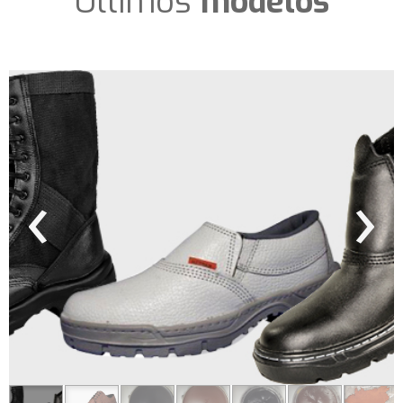
Últimos
modelos
‹
›